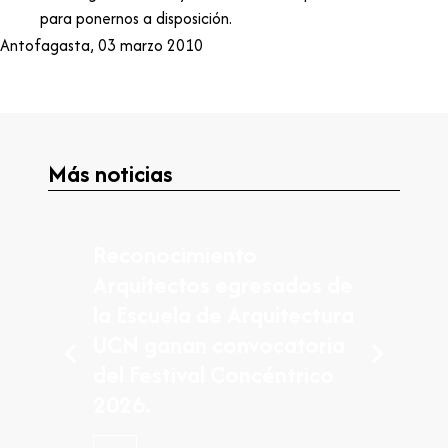
para ponernos a disposición.
Antofagasta, 03 marzo 2010
Más noticias
Reconocimiento
Arquitectos egresados de
la Escuela de Arquitectura
UCN ganan convocatoria
del Festival Concéntrico
2026.