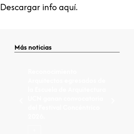
Descargar info aquí.
Más noticias
Reconocimiento
Arquitectos egresados de
la Escuela de Arquitectura
UCN ganan convocatoria
del Festival Concéntrico
2026.
+