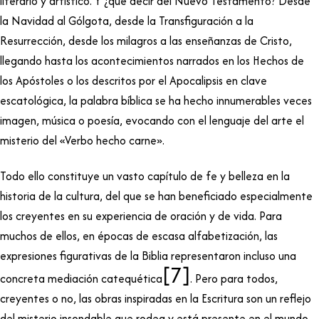
literario y artístico. Y ¿qué decir del Nuevo Testamento? Desde
la Navidad al Gólgota, desde la Transfiguración a la
Resurrección, desde los milagros a las enseñanzas de Cristo,
llegando hasta los acontecimientos narrados en los Hechos de
los Apóstoles o los descritos por el Apocalipsis en clave
escatológica, la palabra bíblica se ha hecho innumerables veces
imagen, música o poesía, evocando con el lenguaje del arte el
misterio del «Verbo hecho carne».
Todo ello constituye un vasto capítulo de fe y belleza en la
historia de la cultura, del que se han beneficiado especialmente
los creyentes en su experiencia de oración y de vida. Para
muchos de ellos, en épocas de escasa alfabetización, las
expresiones figurativas de la Biblia representaron incluso una
[7]
concreta mediación catequética
. Pero para todos,
creyentes o no, las obras inspiradas en la Escritura son un reflejo
del misterio insondable que rodea y está presente en el mundo.