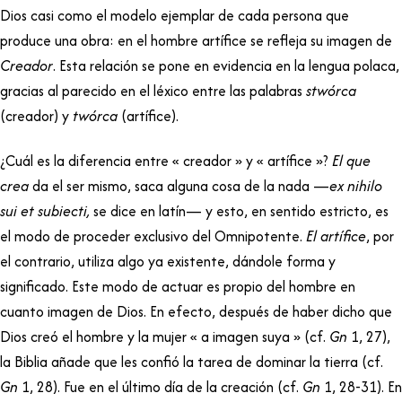
Dios casi como el modelo ejemplar de cada persona que
produce una obra: en el hombre artífice se refleja su imagen de
Creador
. Esta relación se pone en evidencia en la lengua polaca,
gracias al parecido en el léxico entre las palabras
stwórca
(creador) y
twórca
(artífice).
¿Cuál es la diferencia entre « creador » y « artífice »?
El que
crea
da el ser mismo, saca alguna cosa de la nada —
ex nihilo
sui et subiecti,
se dice en latín— y esto, en sentido estricto, es
el modo de proceder exclusivo del Omnipotente.
El artífice
, por
el contrario, utiliza algo ya existente, dándole forma y
significado. Este modo de actuar es propio del hombre en
cuanto imagen de Dios. En efecto, después de haber dicho que
Dios creó el hombre y la mujer « a imagen suya » (cf.
Gn
1, 27),
la Biblia añade que les confió la tarea de dominar la tierra (cf.
Gn
1, 28). Fue en el último día de la creación (cf.
Gn
1, 28-31). En