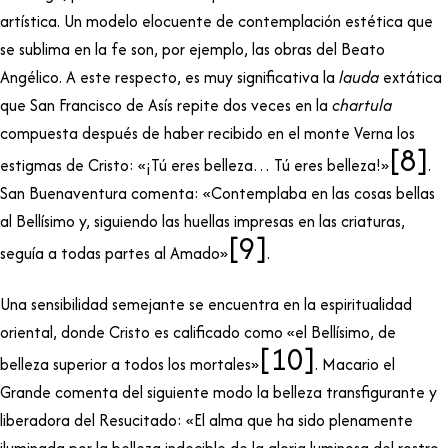
artística. Un modelo elocuente de contemplación estética que
se sublima en la fe son, por ejemplo, las obras del Beato
Angélico. A este respecto, es muy significativa la
lauda
extática
que San Francisco de Asís repite dos veces en la
chartula
compuesta después de haber recibido en el monte Verna los
[8]
estigmas de Cristo: «¡Tú eres belleza… Tú eres belleza!»
.
San Buenaventura comenta: «Contemplaba en las cosas bellas
al Bellísimo y, siguiendo las huellas impresas en las criaturas,
[9]
seguía a todas partes al Amado»
.
Una sensibilidad semejante se encuentra en la espiritualidad
oriental, donde Cristo es calificado como «el Bellísimo, de
[10]
belleza superior a todos los mortales»
. Macario el
Grande comenta del siguiente modo la belleza transfigurante y
liberadora del Resucitado: «El alma que ha sido plenamente
iluminada por la belleza indecible de la gloria luminosa del rostro